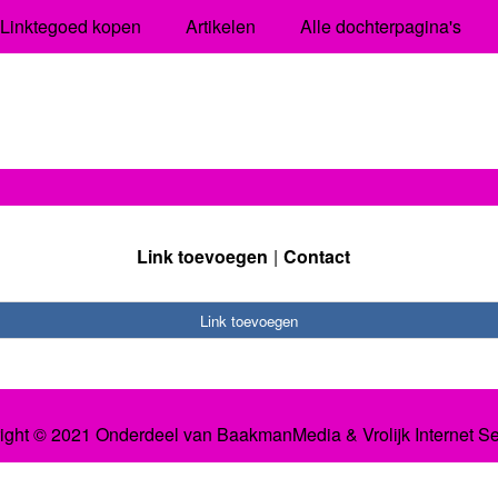
Linktegoed kopen
Artikelen
Alle dochterpagina's
Link toevoegen
Contact
Link toevoegen
ight © 2021 Onderdeel van
BaakmanMedia
&
Vrolijk Internet S